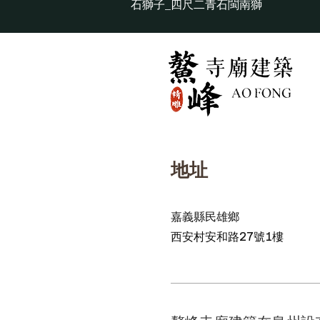
石獅子_四尺二青石閩南獅
地址
嘉義縣民雄鄉
西安村安和路27號1樓