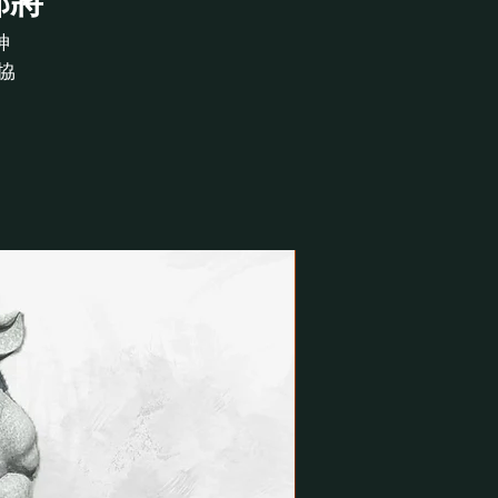
部將
神
協