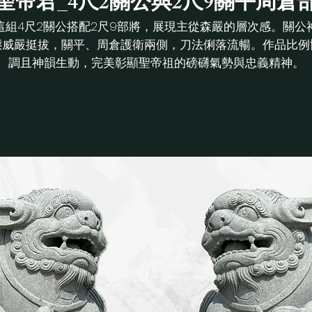
聖帝君_4尺2關公與2尺9關平周倉
這組4尺2關公搭配2尺9部將，展現主從森嚴的層次感。關公
態威嚴挺拔，關平、周倉護衛兩側，刀法俐落流暢。作品比例
調且神韻生動，完美彰顯聖帝祖的磅礴氣勢與忠義精神。