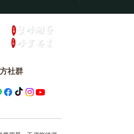
神桌_訂製款四尺二上桌
官方社群