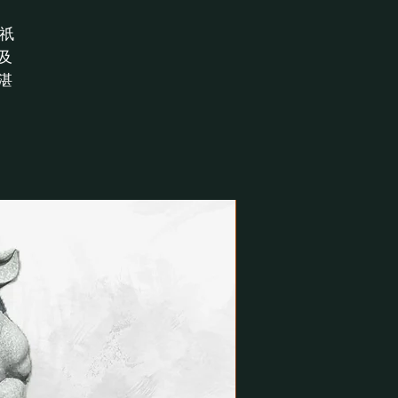
祇
及
湛