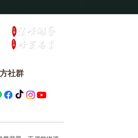
神桌_訂製款四尺二上桌
官方社群