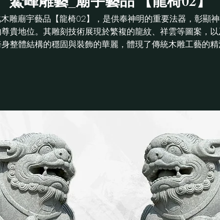
鰲峰雕藝_廟宇藝品 【龍椅02】
此木雕廟宇藝品【龍椅02】，是供奉神明的重要法器，彰顯神
的尊貴地位。其雕刻技術展現於繁複的龍紋、祥雲等圖案，以
椅身整體結構的穩固與裝飾的華麗，體現了傳統木雕工藝的精
水準。