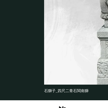
石獅子_四尺二青石閩南獅