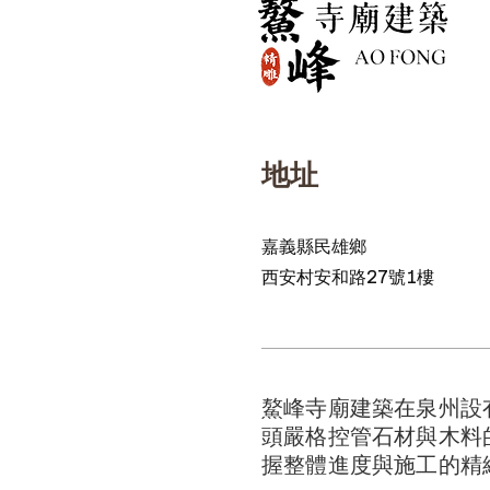
地址
嘉義縣民雄鄉
西安村安和路27號1樓
鰲峰寺廟建築在泉州設
頭嚴格控管石材與木料
握整體進度與施工的精