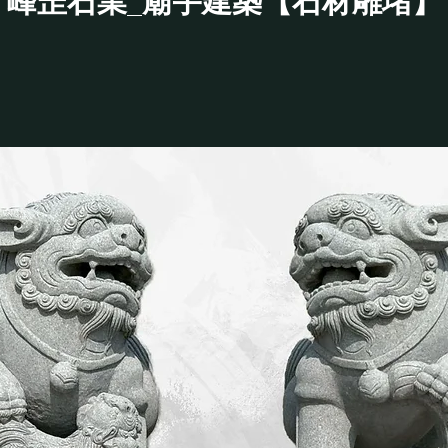
峰罡石業_廟宇建築【石材雕堵】