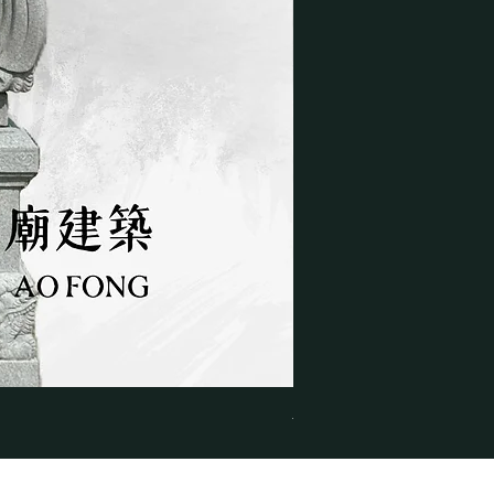
石獅子_四尺二青石仿古