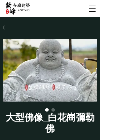
大型佛像_白花崗彌勒
佛