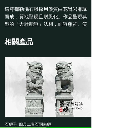
這尊彌勒佛石雕採用優質白花崗岩雕琢
而成，質地堅硬且耐風化。作品呈現典
型的「大肚能容」法相，面容慈祥、笑
口常開，傳遞出自在與寬容的正能量。
佛像右手自然垂放於錢袋上，左手高舉
相關產品
元寶，象徵招財進寶、富貴吉祥。精細
的線條刻劃出服飾的褶皺與圓潤的身
形，與花崗岩自然的斑點紋理相得益
彰。
彌勒佛尺寸：88*88*106cm
石獅子_四尺二青石閩南獅