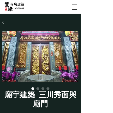
廟宇建築_三川秀面與
廟門