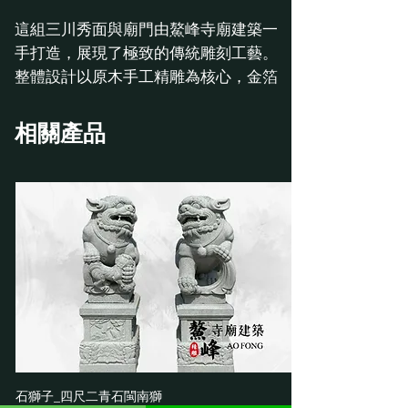
這組三川秀面與廟門由鰲峰寺廟建築一
手打造，展現了極致的傳統雕刻工藝。
整體設計以原木手工精雕為核心，金箔
點綴出祥龍與麒麟的生動氣韻，立體感
十足。
相關產品
兩側石雕對聯與門扇木雕相互輝映，不
僅展現了材質接合的嚴謹功力，更體現
了從工廠選材、精密雕琢到現場安裝的
一條龍專業服務。
石獅子_四尺二青石閩南獅