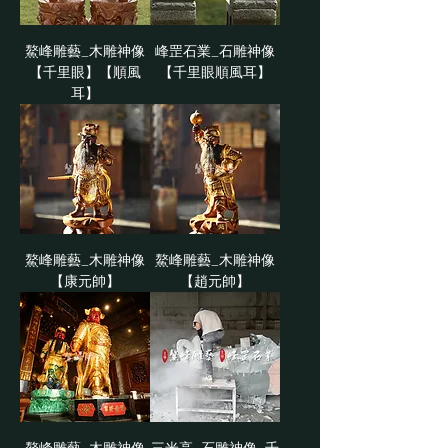
鰲峰雕藝_木雕神像
峰罡石業_石雕神像
【千里眼】【順風
【千里眼順風耳】
耳】
鰲峰雕藝_木雕神像
鰲峰雕藝_木雕神像
【康元帥】
【趙元帥】