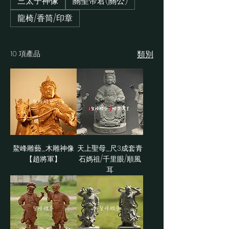
三太子神像
關聖帝君(關公)
龍椅/香筒/印章
10 項產品
類別
鰲峰雕藝_木雕神像
天上聖母_尺3成套青
【趙將軍】
石媽祖/千里眼/順風
耳