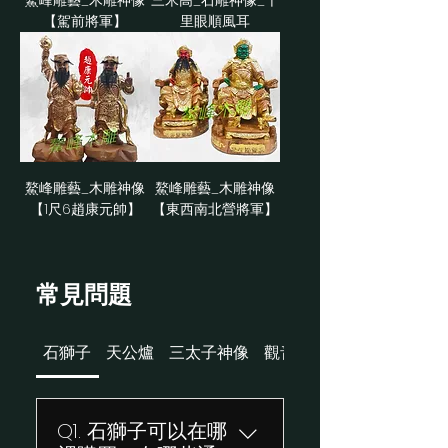
鰲峰雕藝_木雕神像
三米高_石雕神像_千
【駕前將軍】
里眼順風耳
鰲峰雕藝_木雕神像
鰲峰雕藝_木雕神像
【1尺6趙康元帥】
【東西南北營將軍】
常見問題
石獅子
天公爐
三太子神像
觀音菩薩佛像
Q1. 石獅子可以在哪