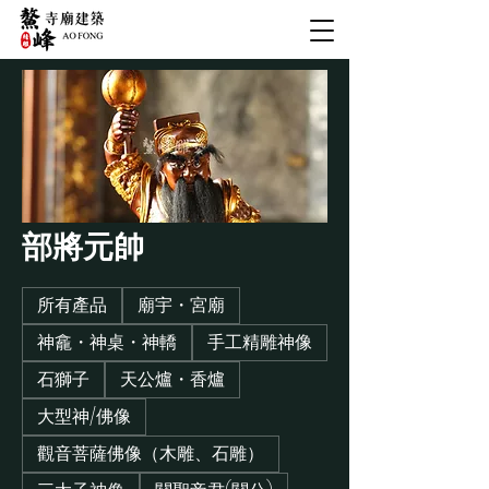
部將元帥
所有產品
廟宇・宮廟
神龕・神桌・神轎
手工精雕神像
石獅子
天公爐・香爐
大型神/佛像
觀音菩薩佛像（木雕、石雕）