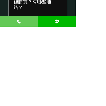
裡購買？有哪些通
路？
石獅子可透過石雕工坊、建
Q2. 石獅子的價格是
材行、批發市場或線上平台
如何計算的？
購買，但不同通路在石材品
質與雕刻工法上落差較大。
石獅子價格會依石材種類、
若用於廟宇或長期戶外擺
Q3. 石獅子常見有哪
尺寸大小、雕工細緻度、造
放，建議選擇像鰲峰雕藝這
些材質？差異在哪
型複雜程度及是否客製化而
類具備專業石雕經驗的廠
裡？
有所不同。尺寸越大、工藝
商，較能確保造型比例、神
越精細、細節越多，價格通
韻表現與整體耐久度，讓石
常見材質包含花崗岩、青斗
常也會相對提高。
獅子長久維持莊嚴氣勢。
Q4. 如何判斷一對
石與漢白玉。花崗岩價格較
石獅子是否為好作
親民、耐候性佳；青斗石與
品？
漢白玉質地細緻，能呈現更
豐富的雕刻細節，但成本也
好的石獅子應具備神情靈
相對較高。
Q5. 石獅子大約需
動、比例勻稱、鬃毛與肌理
要多少預算？
層次分明等特點，同時石材